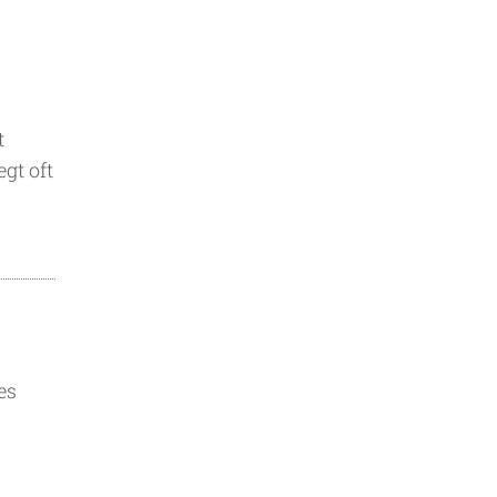
t
gt oft
es