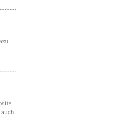
azu.
bsite
d auch