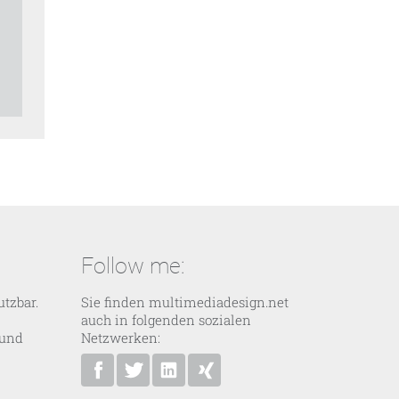
Follow me:
tzbar.
Sie finden multimediadesign.net
auch in folgenden sozialen
 und
Netzwerken:
multimediadesign.net bei Facebook
Ansgar Bolle bei Twitter
Ansgar Bolle bei Linkedin
Ansgar Bolle bei XING