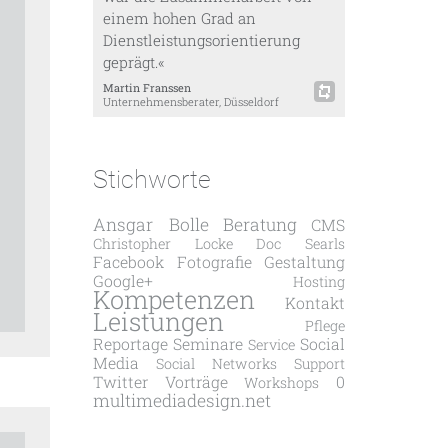
einem hohen Grad an
Dienstleistungsorientierung
geprägt.«
Martin Franssen
Unternehmensberater, Düsseldorf
Stichworte
Ansgar Bolle
Beratung
CMS
Christopher Locke
Doc Searls
Facebook
Fotografie
Gestaltung
Google+
Hosting
Kompetenzen
Kontakt
Leistungen
Pflege
Reportage
Seminare
Social
Service
Media
Social Networks
Support
Twitter
Vorträge
0
Workshops
multimediadesign.net