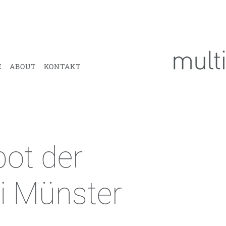
E
ABOUT
KONTAKT
bot der
i Münster