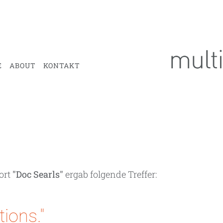
E
ABOUT
KONTAKT
ort
"Doc Searls"
ergab folgende Treffer:
ions."