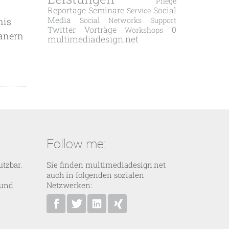
Pflege
Reportage
Seminare
Social
Service
Media
nis
Social Networks
Support
Twitter
Vorträge
0
Workshops
kanern
multimediadesign.net
Follow me:
tzbar.
Sie finden multimediadesign.net
auch in folgenden sozialen
 und
Netzwerken:
multimediadesign.net bei Facebook
Ansgar Bolle bei Twitter
Ansgar Bolle bei Linkedin
Ansgar Bolle bei XING