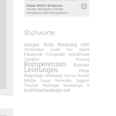
Kaspar Müller-Bringmann
Inhaber Medienbüro Müller-
Bringmann, Mönchengladbach
Stichworte
Ansgar Bolle
Beratung
CMS
Christopher Locke
Doc Searls
Facebook
Fotografie
Gestaltung
Google+
Hosting
Kompetenzen
Kontakt
Leistungen
Pflege
Reportage
Seminare
Social
Service
Media
Social Networks
Support
Twitter
Vorträge
0
Workshops
multimediadesign.net